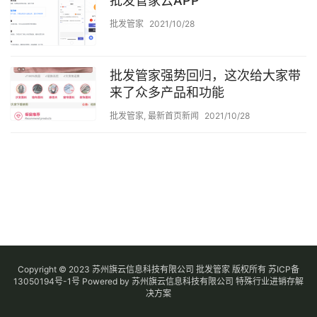
批发管家云APP
批发管家
2021/10/28
批发管家强势回归，这次给大家带
来了众多产品和功能
批发管家
,
最新首页新闻
2021/10/28
Copyright © 2023 苏州旗云信息科技有限公司 批发管家 版权所有
苏ICP备
13050194号-1
号
Powered by 苏州旗云信息科技有限公司
特殊行业进销存解
决方案