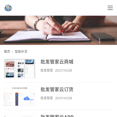
首页
智能补货
批发管家云商城
批发管家
2021/10/28
批发管家云订货
批发管家
2021/10/28