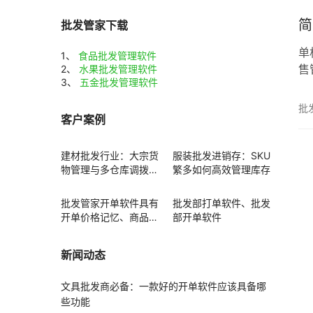
简
批发管家下载
单
1、
食品批发管理软件
售
2、
水果批发管理软件
3、
五金批发管理软件
批
客户案例
建材批发行业：大宗货
服装批发进销存：SKU
物管理与多仓库调拨方
繁多如何高效管理库存
案
批发管家开单软件具有
批发部打单软件、批发
开单价格记忆、商品赠
部开单软件
送功能
新闻动态
文具批发商必备：一款好的开单软件应该具备哪
些功能