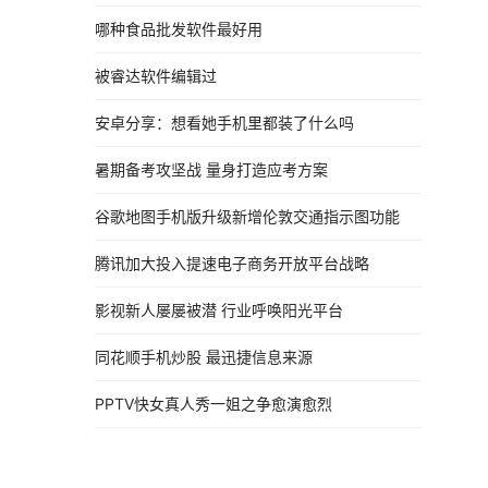
哪种食品批发软件最好用
被睿达软件编辑过
安卓分享：想看她手机里都装了什么吗
暑期备考攻坚战 量身打造应考方案
谷歌地图手机版升级新增伦敦交通指示图功能
腾讯加大投入提速电子商务开放平台战略
影视新人屡屡被潜 行业呼唤阳光平台
同花顺手机炒股 最迅捷信息来源
PPTV快女真人秀一姐之争愈演愈烈