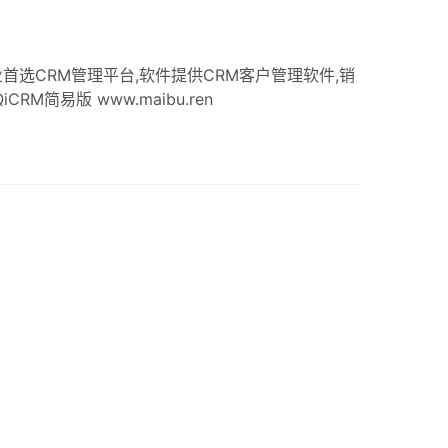
业首选CRM管理平台,软件提供CRM客户管理软件,销
M简易版 www.maibu.ren