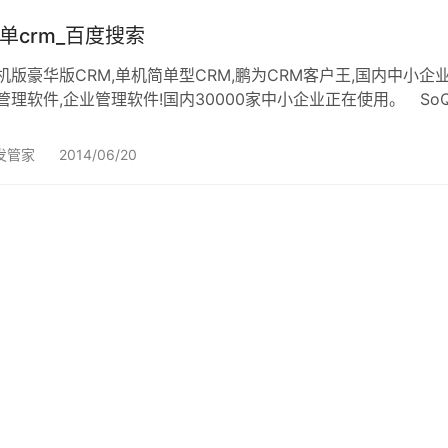
单crm_百度搜索
机版豪华版CRM,单机简单型CRM,鹏为CRM客户王,国内中小企
管理软件,企业管理软件!国内30000家中小企业正在使用。 SoQiCR
发管家
2014/06/20