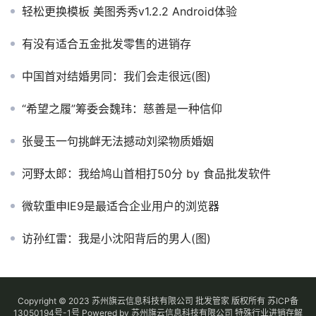
轻松更换模板 美图秀秀v1.2.2 Android体验
有没有适合五金批发零售的进销存
中国首对结婚男同：我们会走很远(图)
“希望之履”筹委会魏玮：慈善是一种信仰
张曼玉一句挑衅无法撼动刘梁物质婚姻
河野太郎：我给鸠山首相打50分 by 食品批发软件
微软重申IE9是最适合企业用户的浏览器
访孙红雷：我是小沈阳背后的男人(图)
Copyright © 2023 苏州旗云信息科技有限公司 批发管家 版权所有
苏ICP备
13050194号-1
号
Powered by 苏州旗云信息科技有限公司
特殊行业进销存解