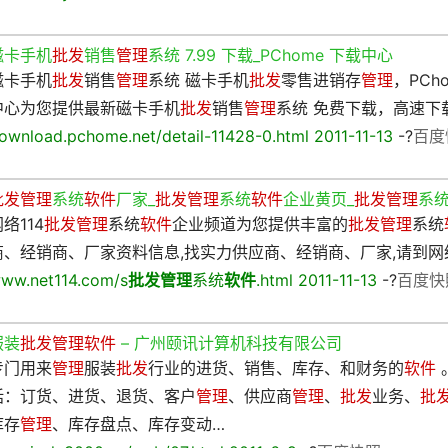
磁卡手机
批发
销售
管理
系统 7.99 下载_PChome 下载中心
磁卡手机
批发
销售
管理
系统 磁卡手机
批发
零售进销存
管理
，PCh
中心为您提供最新磁卡手机
批发
销售
管理
系统 免费下载，高速下
ownload.pchome.net/detail-11428-0.html 2011-11-13
-?
百度
批发管理
系统
软件
厂家_
批发管理
系统
软件
企业黄页_
批发管理
系
络114
批发管理
系统
软件
企业频道为您提供丰富的
批发管理
系统
商、经销商、厂家资料信息,找实力供应商、经销商、厂家,请到网络
ww.net114.com/s
批发管理
系统
软件
.html 2011-11-13
-?
百度快
服装
批发管理软件
– 广州颐讯计算机科技有限公司
专门用来
管理
服装
批发
行业的进货、销售、库存、和财务的
软件
括：订货、进货、退货、客户
管理
、供应商
管理
、
批发
业务、
批
库存
管理
、库存盘点、库存变动…