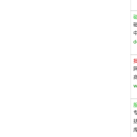
d
网
w