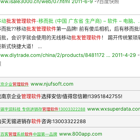
ww.isale3000.cn/web/07.html 2011-6-9
-?
百度快照
移动
批发管理软件
-移而批 (中国 广东省 生产商) – 软件 – 电脑、
移而批??移动
批发管理软件
第一品牌! 前有傻瓜相机，后有移而
而批，会识字就会使用的无线移动
批发管理软件
！ 踢开传统繁琐
进新式快捷大道！ …
ww.diytrade.com/china/2/products/8481172 … 2011-4-29
-
照
www.njufsoft.com
南京企业
管理软件
找南京企业
管理软件
选择安信!值得您信赖!13951842755!
www.wxsuperdata.co
无锡宇润科技 专供进销存
管理软件
13003322288
购买无锡进销存
软件
咨询:13003322288
www.800app.com
八百客
管理
系统
软件
中国第一品牌