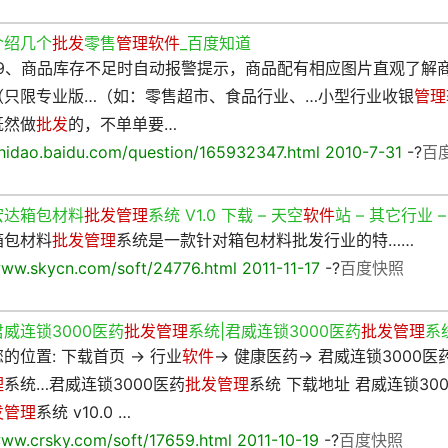
介绍几个
批发
零售
管理软件
_百度知道
19、商品库存不足时自动报警提示，商品配有相应图片直观了解
（只限专业版…（如：零售超市、食品行业、…小型行业收银
管理
既然做
批发
的，不单单要…
hidao.baidu.com/question/165932347.html 2010-7-31
-?
百
宏达箱包材料
批发管理
系统 V1.0 下载 – 天空
软件
站 – 其它行业 –
箱包材料
批发管理
系统是一款针对箱包材料批发行业的特……
ww.skycn.com/soft/24776.html 2011-11-17
-?
百度快照
君威连锁3000医药
批发管理
系统|君威连锁3000医药
批发管理
系统
您的位置: 下载首页 → 行业
软件
→ 健康医药→ 君威连锁3000医
理
系统…君威连锁3000医药
批发管理
系统 下载地址 君威连锁30
发管理
系统 v10.0 …
ww.crsky.com/soft/17659.html 2011-10-19
-?
百度快照