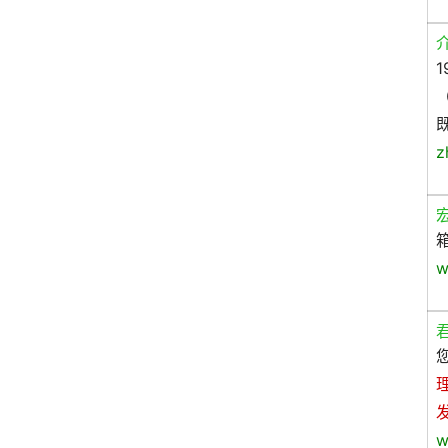
z
w
w