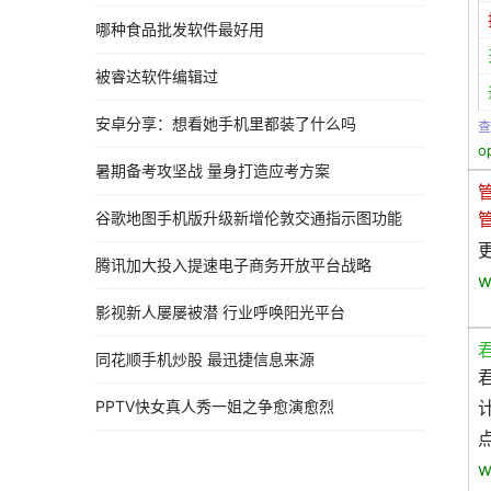
哪种食品批发软件最好用
被睿达软件编辑过
安卓分享：想看她手机里都装了什么吗
查
o
暑期备考攻坚战 量身打造应考方案
谷歌地图手机版升级新增伦敦交通指示图功能
腾讯加大投入提速电子商务开放平台战略
w
影视新人屡屡被潜 行业呼唤阳光平台
同花顺手机炒股 最迅捷信息来源
PPTV快女真人秀一姐之争愈演愈烈
w