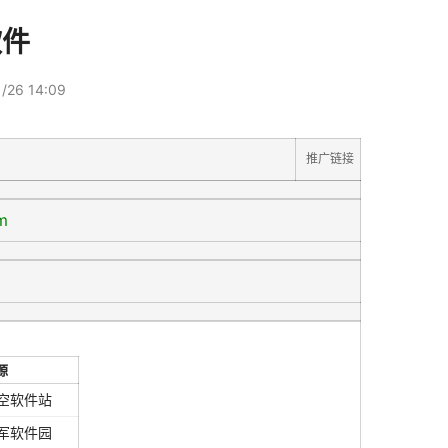
软件
/26 14:09
推广链接
m
源
空软件站
军软件园