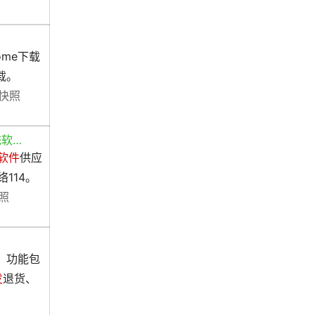
ome下载
载。
快照
统软…
软件
供应
114。
照
。功能包
发
退货、