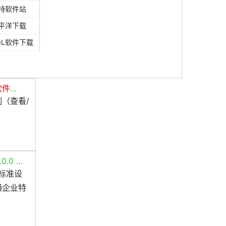
特软件站
平洋下载
OL软件下载
软件
…
（查看/
0.0 …
标准设
通企业特