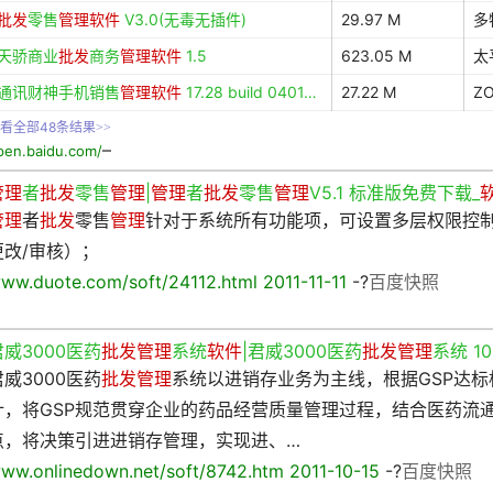
批发
零售
管理软件
V3.0(无毒无插件)
29.97 M
多
天骄商业
批发
商务
管理软件
1.5
623.05 M
太
通讯财神手机销售
管理软件
17.28 build 0401…
27.22 M
Z
看全部48条结果
>>
–
pen.baidu.com/
管理
者
批发
零售
管理
|
管理
者
批发
零售
管理
V5.1 标准版免费下载_
管理
者
批发
零售
管理
针对于系统所有功能项，可设置多层权限控制
更改/审核）；
ww.duote.com/soft/24112.html 2011-11-11
-?
百度快照
君威3000医药
批发管理
系统
软件
|君威3000医药
批发管理
系统 10.
君威3000医药
批发管理
系统以进销存业务为主线，根据GSP达标
计，将GSP规范贯穿企业的药品经营质量管理过程，结合医药流
点，将决策引进进销存管理，实现进、…
ww.onlinedown.net/soft/8742.htm 2011-10-15
-?
百度快照