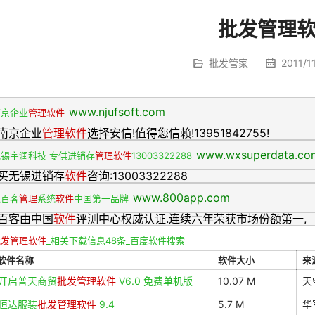
批发管理
批发管家
2011/11
www.njufsoft.com
南京企业
管理软件
南京企业
管理软件
选择安信!值得您信赖!13951842755!
www.wxsuperdata.co
无锡宇润科技 专供进销存
管理软件
13003322288
买无锡进销存
软件
咨询:13003322288
www.800app.com
八百客
管理
系统
软件
中国第一品牌
百客由中国
软件
评测中心权威认证.连续六年荣获市场份额第一,
批发管理软件
_相关下载信息48条_百度软件搜索
软件名称
软件大小
来
开启普天商贸
批发管理软件
V6.0 免费单机版
10.07 M
天
恒达服装
批发管理软件
9.4
5.7 M
华