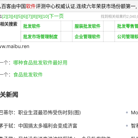
八百客由中国
软件
评测中心权威认证.连续六年荣获市场份额第一,
下一页
1
[2]
[3]
[4]
[5]
[6]
[7]
[8]
[9]
[10]
找到相关结果约2,040,
相关搜索
批发软件
服装批发软件
批发零售
批发市场管理制度
企业管理软件
公司管理
w.maibu.ren
一个：
哪种食品批发软件最好用
一个：
食品批发软件
关新闻
巴蒂尔：职业生涯最恐怖受伤时刻(图)
Mo
茅于轼：中国搞太多福利会变成济富
智