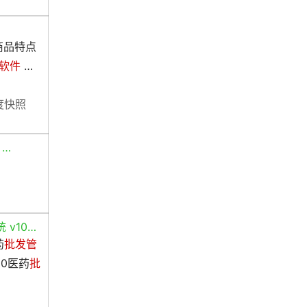
商品特点
软件
…
度快照
 …
 v10…
药
批发管
00医药
批