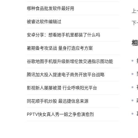
哪种食品批发软件最好用
上
被睿达软件编辑过
下
安卓分享：想看她手机里都装了什么吗
相
暑期备考攻坚战 量身打造应考方案
谷歌地图手机版升级新增伦敦交通指示图功能
腾讯加大投入提速电子商务开放平台战略
影视新人屡屡被潜 行业呼唤阳光平台
同花顺手机炒股 最迅捷信息来源
PPTV快女真人秀一姐之争愈演愈烈