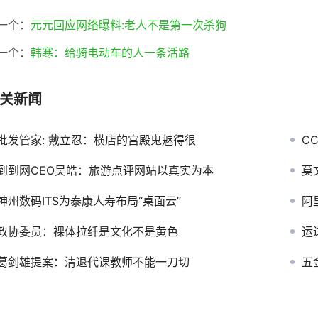
一个：
元元回应网络曝料:老人不是第一次杀狗
一个：
韩寒：给骑电动车的人一条活路
关新闻
批发管家: 戴立忍：横店的宫殿鬼魅得很
C
到到网CEO吴皓：旅游点评网站以真实为本
莫
神州数码ITS为泰康人寿布局“桌面云”
阿
政协委员：裸体拉纤是文化不是黄色
运
葛剑雄提案：清退代课教师不能一刀切
五