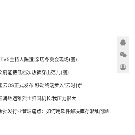
CTV5主持人陈滢:亲历冬奥会现场(图)
文蔚能把低档次热裤穿出范儿(图)
里云OS正式发布 移动终端步入“云时代”
送海地遇难烈士归国机长:我压力很大
金批发行业管理痛点：如何用软件解决库存混乱问题