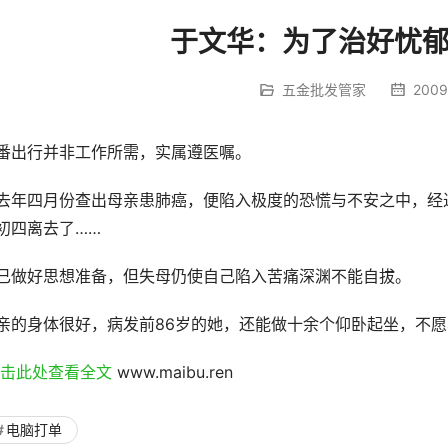
于文华：为了治好忧
五金批发管家
2009/
番出行并非工作所需，实属遵医嘱。
去年四月份查出母亲患肺癌，便陷入极度的恐慌与不安之中，经
初四离去了……
已做好思想准备，但失母仍使自己陷入苦痛深渊不能自拔。
亲的身体很好，病发前86岁的她，还能做十余个仰卧起坐，不愿
点击此处查看全文 
www.maibu.ren
电脑打单