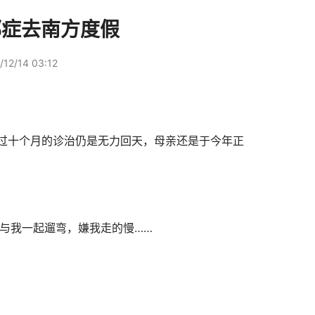
郁症去南方度假
12/14 03:12
过十个月的诊治仍是无力回天，母亲还是于今年正
与我一起遛弯，嫌我走的慢……