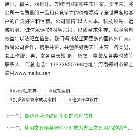
韩国，荷兰，西班牙，等欧盟国家和中东国家。多年来，我
公司一高质量的产品和有竞争力的价格赢得了全世界各地客
户的广泛好评和信赖。公司坚持“以人为本、科技领先、远
城服务、诚信永远”的服务宗旨。以质量求生存；以服务创
效益；以法纪立信誉。我们竭诚希望同更多的国内外厂商，
贸易公司合作，携手共进，共创美好明天！主营：各类男，
女工作服；男，女各类长短 裤，棉衣，童装及各类时装等
联系人：何总电话：13633855798地址：河南郑州市郑上
路村www.maibu.ren
excel进销存
成功案例
批发管家管家成功案例
电脑开单软件
上一个：
最适合盛泽纺织企业的管理软件
下一个：
使用文具精英软件让你成为办公文具用品的销售精英(文具精英软件)