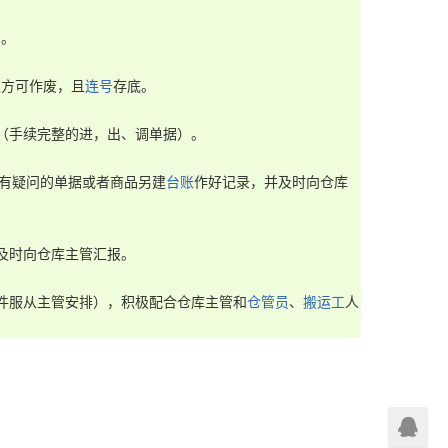
。

认方可作废，且
连号
存底。

（手续完整的进，出、调单据）。

有疑问的单据或者商品另建
台账
作好记录，并及时向仓库
时向仓库主管汇报。

件服从主管安排），积极配合仓库主管和
仓管员
、
搬运工
人