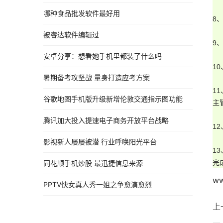
哪种食品批发软件最好用
8
被睿达软件编辑过
9
安卓分享：想看她手机里都装了什么吗
1
暑期备考攻坚战 量身打造应考方案
1
谷歌地图手机版升级新增伦敦交通指示图功能
主
腾讯加大投入提速电子商务开放平台战略
1
影视新人屡屡被潜 行业呼唤阳光平台
1
完
同花顺手机炒股 最迅捷信息来源
ww
PPTV快女真人秀一姐之争愈演愈烈
上