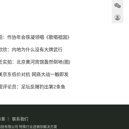
拍：作协年会铁凝领唱《歌唱祖国》
欣欣：内地为什么没有大牌武行
迁实拍：北京黄河宾馆轰然倒地(图)
美京东低价对抗 网商大战一触即发
视评论员：足坛反赌钓出第2条鱼
方案
联系我们
息科技有限公司
特殊行业进销存解决方案