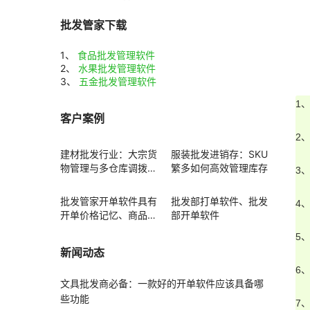
批发管家下载
1、
食品批发管理软件
2、
水果批发管理软件
3、
五金批发管理软件
1
客户案例
2
建材批发行业：大宗货
服装批发进销存：SKU
物管理与多仓库调拨方
繁多如何高效管理库存
3
案
批发管家开单软件具有
批发部打单软件、批发
4
开单价格记忆、商品赠
部开单软件
送功能
5
新闻动态
6
文具批发商必备：一款好的开单软件应该具备哪
些功能
7