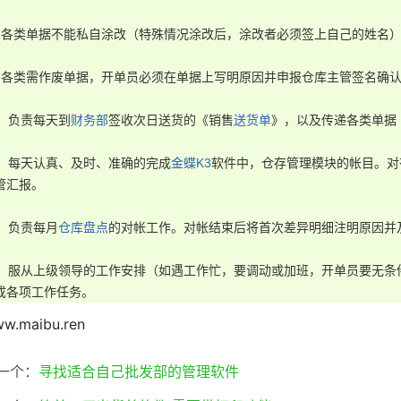
、各类单据不能私自涂改（特殊情况涂改后，涂改者必须签上自己的姓名）
、各类需作废单据，开单员必须在单据上写明原因并申报仓库主管签名确
0、负责每天到
财务部
签收次日送货的《销售
送货单
》，以及传递各类单据
1、每天认真、及时、准确的完成
金蝶K3
软件中，仓存管理模块的帐目。对
管汇报。

2、负责每月
仓库盘点
的对帐工作。对帐结束后将首次差异明细注明原因并及
3、服从上级领导的工作安排（如遇工作忙，要调动或加班，开单员要无条
成各项工作任务。
w.maibu.ren
一个：
寻找适合自己批发部的管理软件