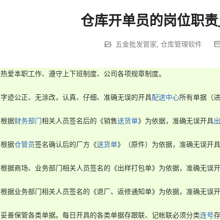
仓库开单员的岗位职责
五金批发管家
,
仓库管理软件
、热爱本职工作、遵守上下班制度、公司各项规章制度。

、字迹公正、无涂改，认真、仔细、准确无误的开具
配送中心
所有单据（进
、根据
财务部门
相关人员签名后的《销售
送货单
》为依据，准确无误开具
、根据
仓管员
签名确认后的厂方《
送货单
》（原件）为依据，准确无误开
、根据商场、业务部门相关人员签名的《出样打包单》为依据，准确无误开
、根据业务部门相关人员签名的《退厂、返修通知单》为依据，准确无误开
、妥善保管各类单据。每日开具的各类单据存跟联、记帐联必须分类
连号
存