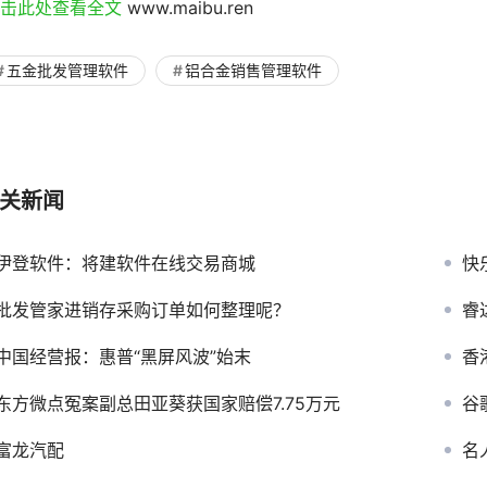
点击此处查看全文 
www.maibu.ren
五金批发管理软件
铝合金销售管理软件
关新闻
伊登软件：将建软件在线交易商城
快
批发管家进销存采购订单如何整理呢？
睿
中国经营报：惠普“黑屏风波”始末
香
东方微点冤案副总田亚葵获国家赔偿7.75万元
谷
富龙汽配
名