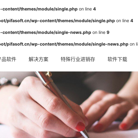
-content/themes/module/single.php
on line
4
/pifasoft.cn/wp-content/themes/module/single.php
on line
4
-content/themes/module/single-news.php
on line
9
t/pifasoft.cn/wp-content/themes/module/single-news.php
on l
产品软件
解决方案
特殊行业进销存
软件下载