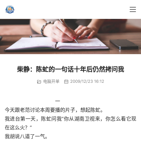
柴静：陈虻的一句话十年后仍然拷问我
电脑开单
2009/12/23 16:12
				一
今天跟老范讨论本周要播的片子，想起陈虻。
我进台第一天，陈虻问我“你从湖南卫视来，你怎么看它现
在这么火？”
我胡说八道了一气。