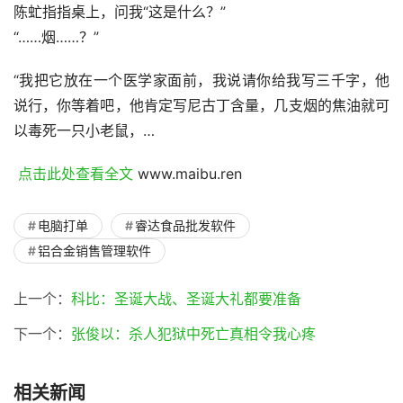
陈虻指指桌上，问我“这是什么？”
“……烟……？”
“我把它放在一个医学家面前，我说请你给我写三千字，他
说行，你等着吧，他肯定写尼古丁含量，几支烟的焦油就可
以毒死一只小老鼠，…
 点击此处查看全文 
www.maibu.ren
电脑打单
睿达食品批发软件
铝合金销售管理软件
上一个：
科比：圣诞大战、圣诞大礼都要准备
下一个：
张俊以：杀人犯狱中死亡真相令我心疼
相关新闻