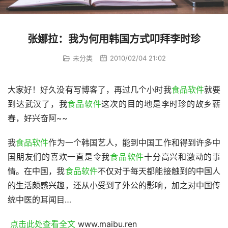
张娜拉：我为何用韩国方式叩拜李时珍
未分类
2010/02/04 21:02
大家好！好久没有写博客了，再过几个小时我
食品软件
就要
到达武汉了，我
食品软件
这次的目的地是李时珍的故乡蕲
春，好兴奋阿~~
我
食品软件
作为一个韩国艺人，能到中国工作和得到许多中
国朋友们的喜欢一直是令我
食品软件
十分高兴和激动的事
情。在中国，我
食品软件
不仅对于每天都能接触到的中国人
的生活颇感兴趣，还从小受到了外公的影响，加之对中国传
统中医的耳闻目…
 点击此处查看全文 
www.maibu.ren