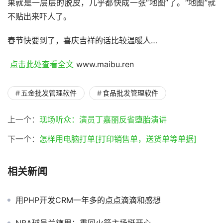
果就是一层层的脱皮，几乎都快成一张“地图”了。“地图”就
不贴出来吓人了。
春节快要到了，喜庆吉祥的话比较温暖人…
 点击此处查看全文 
www.maibu.ren
五金批发管理软件
食品批发管理软件
上一个：
现场听众：演员丁嘉丽反省堕胎演讲
下一个：
怎样用电脑打单[打印销售单，送货单等单据]
相关新闻
用PHP开发CRM一年多的点点滴滴和感想
NBA球员兰德里：重回火箭主场挺开心