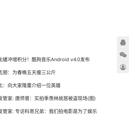
化缓冲增积分！酷狗音乐Android v4.0发布
志朋：为春晚五天瘦三公斤
比：向大家隆重介绍一位英雄
发管家: 唐师曾：实拍季羡林故居被盗现场(图)
发管家: 专访科恩兄弟：我们拍电影是为了娱乐