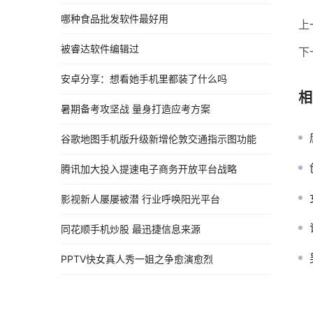
哪种食品批发软件最好用
上
被睿达软件编辑过
下
安卓分享：想看她手机里都装了什么吗
相
暑期备考攻坚战 量身打造应考方案
谷歌地图手机版升级新增伦敦交通指示图功能
腾讯加大投入提速电子商务开放平台战略
影视新人屡屡被潜 行业呼唤阳光平台
同花顺手机炒股 最迅捷信息来源
PPTV快女真人秀一姐之争愈演愈烈