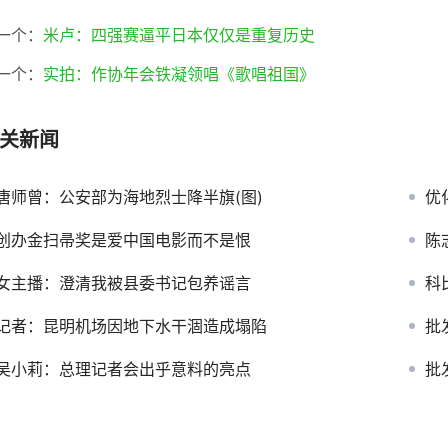
一个：
米卢：四强赛逼平日本仅仅是重复历史
一个：
实拍：作协年会铁凝领唱《歌唱祖国》
关新闻
唐师曾：公安部为海地烈士降半旗(图)
优
创办金扫帚奖是爱中国电影而不是恨
陈
女主播：澄清我被县委书记包养谣言
科
记者：昆明机场因地下水干涸造成塌陷
批
吴小莉：总理记者会出乎意料的亮点
批