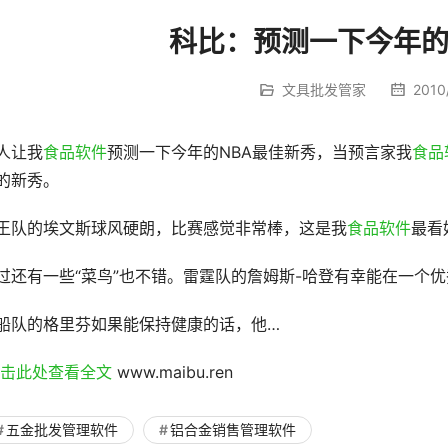
科比：预测一下今年的
文具批发管家
2010/
人让我
食品软件
预测一下今年的NBA最佳新秀，当预言家我
食品
的新秀。
王队的埃文斯球风硬朗，比赛感觉非常棒，这是我
食品软件
最看
过还有一些“菜鸟”也不错。雷霆队的詹姆斯-哈登有幸能在一个
船队的格里芬如果能保持健康的话，他…
点击此处查看全文 
www.maibu.ren
五金批发管理软件
铝合金销售管理软件