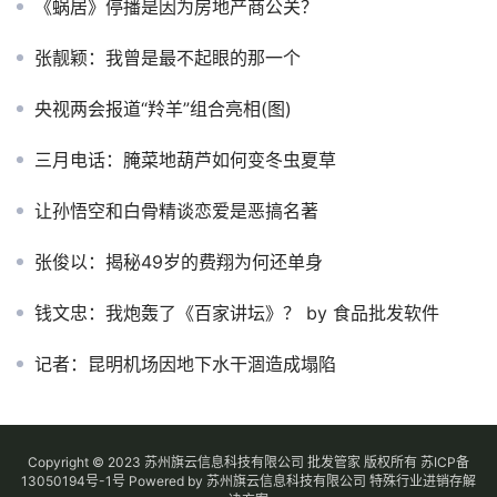
《蜗居》停播是因为房地产商公关？
张靓颖：我曾是最不起眼的那一个
央视两会报道“羚羊”组合亮相(图)
三月电话：腌菜地葫芦如何变冬虫夏草
让孙悟空和白骨精谈恋爱是恶搞名著
张俊以：揭秘49岁的费翔为何还单身
钱文忠：我炮轰了《百家讲坛》？ by 食品批发软件
记者：昆明机场因地下水干涸造成塌陷
Copyright © 2023 苏州旗云信息科技有限公司 批发管家 版权所有
苏ICP备
13050194号-1
号
Powered by 苏州旗云信息科技有限公司
特殊行业进销存解