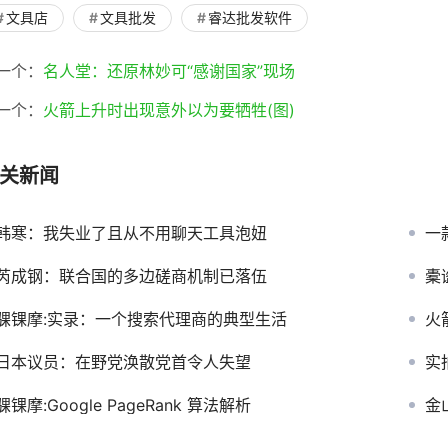
文具店
文具批发
睿达批发软件
一个：
名人堂：还原林妙可“感谢国家”现场
一个：
火箭上升时出现意外以为要牺牲(图)
关新闻
韩寒：我失业了且从不用聊天工具泡妞
一
芮成钢：联合国的多边磋商机制已落伍
橐
骒锞摩:实录：一个搜索代理商的典型生活
火
日本议员：在野党涣散党首令人失望
实
骒锞摩:Google PageRank 算法解析
金