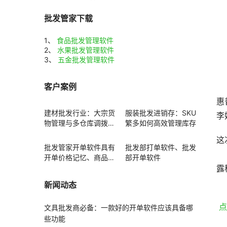
批发管家下载
1、
食品批发管理软件
2、
水果批发管理软件
3、
五金批发管理软件
客户案例
惠
建材批发行业：大宗货
服装批发进销存：SKU
李
物管理与多仓库调拨方
繁多如何高效管理库存
案
这
批发管家开单软件具有
批发部打单软件、批发
　
开单价格记忆、商品赠
部开单软件
送功能
露
　
新闻动态
 
文具批发商必备：一款好的开单软件应该具备哪
些功能