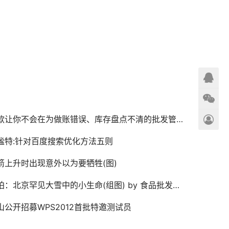
款让你不会在为做账错误、库存盘点不清的批发管理软件
谧特:针对百度搜索优化方法五则
箭上升时出现意外以为要牺牲(图)
拍：北京罕见大雪中的小生命(组图) by 食品批发软件
山公开招募WPS2012首批特邀测试员