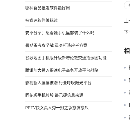
哪种食品批发软件最好用
被睿达软件编辑过
上
下
安卓分享：想看她手机里都装了什么吗
暑期备考攻坚战 量身打造应考方案
相
谷歌地图手机版升级新增伦敦交通指示图功能
腾讯加大投入提速电子商务开放平台战略
影视新人屡屡被潜 行业呼唤阳光平台
同花顺手机炒股 最迅捷信息来源
PPTV快女真人秀一姐之争愈演愈烈