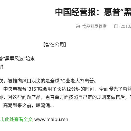
中国经营报：惠普“黑
食品批发管家
2010/
				【智在公司】
普“黑屏风波”始末
娟
次，被推向风口浪尖的是全球PC业老大??惠普。
　中央电视台“315”晚会用了长达12分钟的时间，全面曝光了
称，对这些问题产品，惠普单方面按照自己定的规则来做售后，
　高潮到来之前，暗流涌…
点击此处查看全文 
www.maibu.ren