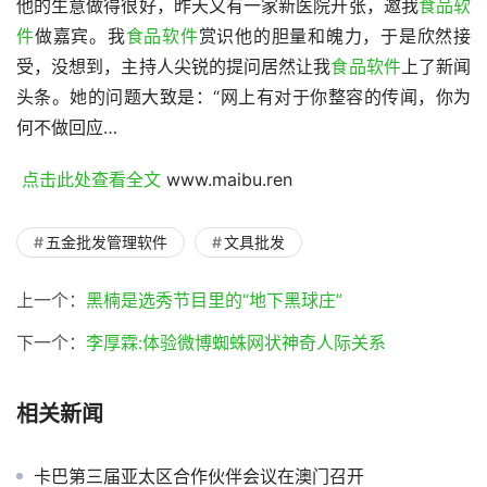
他的生意做得很好，昨天又有一家新医院开张，邀我
食品软
件
做嘉宾。我
食品软件
赏识他的胆量和魄力，于是欣然接
受，没想到，主持人尖锐的提问居然让我
食品软件
上了新闻
头条。她的问题大致是：“网上有对于你整容的传闻，你为
何不做回应…
 点击此处查看全文 
www.maibu.ren
五金批发管理软件
文具批发
上一个：
黑楠是选秀节目里的“地下黑球庄”
下一个：
李厚霖:体验微博蜘蛛网状神奇人际关系
相关新闻
卡巴第三届亚太区合作伙伴会议在澳门召开