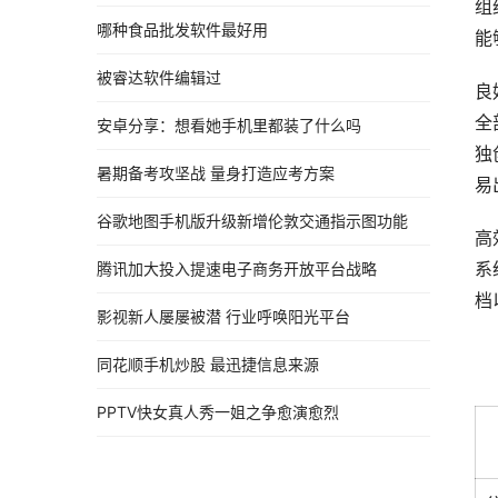
组
哪种食品批发软件最好用
能
被睿达软件编辑过
良
全
安卓分享：想看她手机里都装了什么吗
独
暑期备考攻坚战 量身打造应考方案
易
谷歌地图手机版升级新增伦敦交通指示图功能
高
系
腾讯加大投入提速电子商务开放平台战略
档
影视新人屡屡被潜 行业呼唤阳光平台
同花顺手机炒股 最迅捷信息来源
PPTV快女真人秀一姐之争愈演愈烈