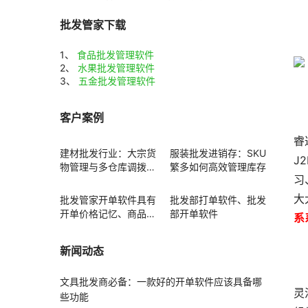
批发管家下载
1、
食品批发管理软件
2、
水果批发管理软件
3、
五金批发管理软件
客户案例
睿
建材批发行业：大宗货
服装批发进销存：SKU
J
物管理与多仓库调拨方
繁多如何高效管理库存
习
案
大
批发管家开单软件具有
批发部打单软件、批发
开单价格记忆、商品赠
部开单软件
系
送功能
新闻动态
文具批发商必备：一款好的开单软件应该具备哪
灵
些功能