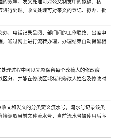
理的效率。发文处理可对公文制发中的拟稿、核
节进行处理。收文处理可对来文的登记、拟办、批
交办、电话记录呈阅、部门间的工作联络、出差申
程，通过网上进行流转办理，办理结束自动提醒相
发文处理过程中可以完整保留每个改稿人的修改痕
以区分，并能在修改区域标识修改人姓名及修改时
位收文和发文的分类定义流水号，流水号记录该类
直接调取当前文种流水号，当前流水号被使用后序