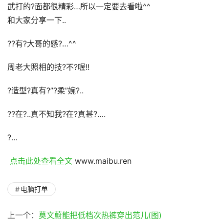
武打的?面都很精彩…所以一定要去看啦^^
和大家分享一下..
??有?大哥的感?…^^
周老大照相的技?不?喔!!
?造型?真有?”?柔”婉?..
??在?..真不知我?在?真甚?….
?…
 点击此处查看全文 
www.maibu.ren
电脑打单
上一个：
莫文蔚能把低档次热裤穿出范儿(图)