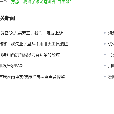
一个：
方静：我当了碳足迹测算“白老鼠”
关新闻
“贪官”女儿吴芳宜：我们一定要上诉
海
韩寒：我失业了且从不用聊天工具泡妞
优
我与山西疫苗腐败高官斗争的经过
【发
批发管家FAQ
用
重庆潼南博友:被床撞击墙壁声音惊醒
极