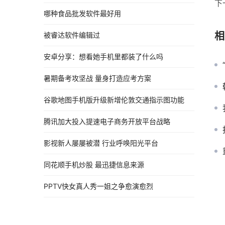
下
哪种食品批发软件最好用
相
被睿达软件编辑过
安卓分享：想看她手机里都装了什么吗
暑期备考攻坚战 量身打造应考方案
谷歌地图手机版升级新增伦敦交通指示图功能
腾讯加大投入提速电子商务开放平台战略
影视新人屡屡被潜 行业呼唤阳光平台
同花顺手机炒股 最迅捷信息来源
PPTV快女真人秀一姐之争愈演愈烈