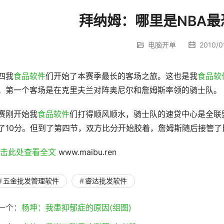
拜纳姆：哪里是NBA最
电脑开单
2010/01
四我
食品软件
们开始了本赛季最长的客场之旅。这也是我
食品软
。第一个客场是在克里夫兰对阵奥尼尔和詹姆斯率领的骑士队。
赛刚开始我
食品软件
们打得顺风顺水，骑士队的速贷中心是全联
了10分。但到了第四节，双方比分开始胶着，詹姆斯随后接管了
点击此处查看全文 
www.maibu.ren
五金批发管理软件
睿达批发软件
一个：
杨坤：我患抑郁症的原因(组图)