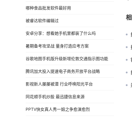
哪种食品批发软件最好用
相
被睿达软件编辑过
安卓分享：想看她手机里都装了什么吗
暑期备考攻坚战 量身打造应考方案
谷歌地图手机版升级新增伦敦交通指示图功能
腾讯加大投入提速电子商务开放平台战略
影视新人屡屡被潜 行业呼唤阳光平台
同花顺手机炒股 最迅捷信息来源
PPTV快女真人秀一姐之争愈演愈烈