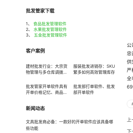
批发管家下载
1、
食品批发管理软件
2、
水果批发管理软件
3、
五金批发管理软件
公
客户案例
忠
供
建材批发行业：大宗货
服装批发进销存：SKU
严
物管理与多仓库调拨方
繁多如何高效管理库存
案
全
批发管家开单软件具有
批发部打单软件、批发
69
开单价格记忆、商品赠
部开单软件
送功能
新闻动态
上
文具批发商必备：一款好的开单软件应该具备哪
些功能
下