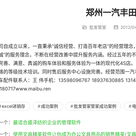
郑州一汽丰
批发管家
2012/04
司自成立以来，一直秉承“诚信经营、打造百年老店”的经营理念
诚”的服务理念，不断在经营改善中提升服务内涵。经过五年的
完善、满意、真诚的购车体验和服务体验为一体的现代化4S店
格的等级技术培训。同时售后服务中心设施完善。经营范围一汽
车配件联系人：王 伟手机：13598096767 18937630885 13140
180717www.maibu.ren
excel进销存
成功案例
批发管家管家成功案例
一个：
最适合盛泽纺织企业的管理软件
一个：
使用文具精英软件让你成为办公文具用品的销售精英(文具