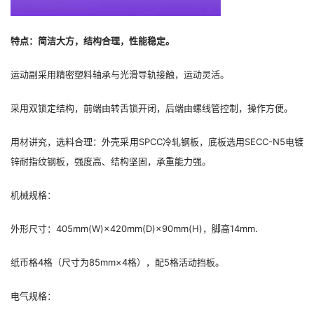
特点：简洁大方，结构合理，性能稳定。
运动副采用精密塑料轴承与光滑导轨接触，运动灵活。
采用双锁定结构，前端由转舌锁开闭，后端由螺线管控制，操作方便。
用材讲究，选料合理：外壳采用SPCC冷轧钢板，底板选用SECC-N5电镀
锌耐指纹钢板，强度高、结构坚固，承重能力强。
机械规格：
外形尺寸：405mm(W)×420mm(D)×90mm(H)，脚高14mm.
纸币格4格（尺寸为85mm×4格），配5格活动挡板。
电气规格：