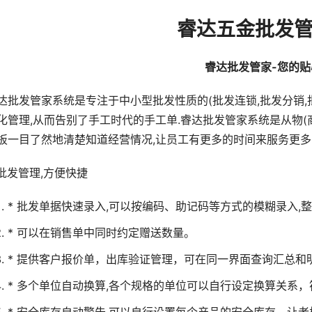
睿达五金批发
睿达批发管家-您的贴
达批发管家系统是专注于中小型批发性质的(批发连锁,批发分销,
化管理,从而告别了手工时代的手工单.睿达批发管家系统是从物(商
板一目了然地清楚知道经营情况,让员工有更多的时间来服务更多
.批发管理,方便快捷
* 批发单据快速录入,可以按编码、助记码等方式的模糊录入,
* 可以在销售单中同时约定赠送数量。
* 提供客户报价单，出库验证管理，可在同一界面查询汇总和
* 多个单位自动换算,各个规格的单位可以自行设定换算关系
* 安全库存自动警告,可以自行设置每个产品的安全库存，让