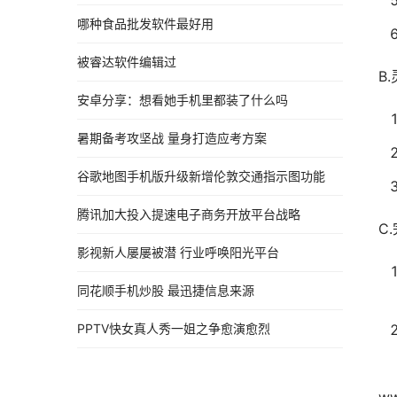
哪种食品批发软件最好用
被睿达软件编辑过
B
安卓分享：想看她手机里都装了什么吗
暑期备考攻坚战 量身打造应考方案
谷歌地图手机版升级新增伦敦交通指示图功能
腾讯加大投入提速电子商务开放平台战略
C
影视新人屡屡被潜 行业呼唤阳光平台
同花顺手机炒股 最迅捷信息来源
PPTV快女真人秀一姐之争愈演愈烈
ww