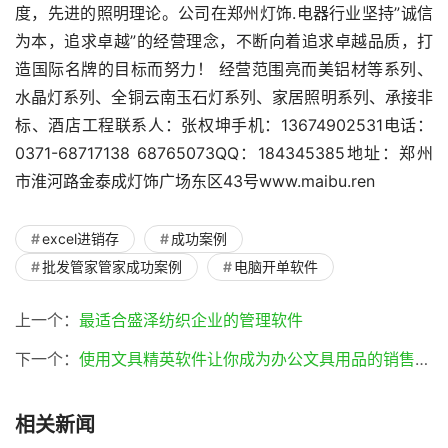
度，先进的照明理论。公司在郑州灯饰.电器行业坚持”诚信
为本，追求卓越”的经营理念，不断向着追求卓越品质，打
造国际名牌的目标而努力！ 经营范围亮而美铝材等系列、
水晶灯系列、全铜云南玉石灯系列、家居照明系列、承接非
标、酒店工程联系人：张权坤手机：13674902531电话：
0371-68717138 68765073QQ：184345385地址：郑州
市淮河路金泰成灯饰广场东区43号www.maibu.ren
excel进销存
成功案例
批发管家管家成功案例
电脑开单软件
上一个：
最适合盛泽纺织企业的管理软件
下一个：
使用文具精英软件让你成为办公文具用品的销售精英(文具精英软件)
相关新闻