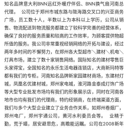
知名品牌意大利BNN远红外暖疗伴侣、BNN换气扇河南总
代理。  公司位于郑州市城东路与陇海路交叉口的兴亚商务
广场，员工数十人，半数以上为本科以上学历，公司从销
售、物流配送到物流服务都建立了较科学完善的经营体系，
确保了良好的服务质量和较高的工作效率，为顾客提供物超
所值的服务。我公司非常重视经销网络的开拓与建设，经过
两年多时间的不懈努力，在郑州各大型超市＼建材＼机电＼
灯具市场，建立了数十家销售网络。国际知名的建材零售巨
头家得宝，全国知名的永乐生活电器连锁店，大商新玛特等
都有我们的专柜。河南知名品牌新家园建材商场，东建材灯
城，凤凰名优建材城，郑州家电城，淮河路金泰成灯饰广场
等大型专业批发市场均有我们的形象展示店，同时在河南各
地市也均有我们的代理商，特约经销商，在终端渠道方面，
我们与多个大型企业建立了业务合作关系，如郑州卷烟厂，
郑州电厂，郑州宇通公司，黄河水利委员会等。  业精于
勤，荒于嬉，居安避思危，高瞻能远瞩。公司在2008新年