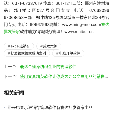
话：0371-67337019 传真：60171211二部：郑州东建材精
品广场1楼D区027号名门专卖 电话：67068096 
67068658三部：郑汴路125号凤凰城负一楼东区北84号名
门专卖 电话：60667968网址：www.ming-men.com
睿达
批发管家
软件助力销售财务管理！www.maibu.ren
excel进销存
成功案例
批发管家管家成功案例
电脑开单软件
上一个：
最适合盛泽纺织企业的管理软件
下一个：
使用文具精英软件让你成为办公文具用品的销售精英(文具精英软件)
相关新闻
带来电显示进销存管理软件有睿达批发管家出品