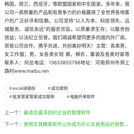
韩国，荷兰，西班牙，等欧盟国家和中东国家。多年来，我
公司一高质量的产品和有竞争力的价格赢得了全世界各地客
户的广泛好评和信赖。公司坚持“以人为本、科技领先、远
城服务、诚信永远”的服务宗旨。以质量求生存；以服务创
效益；以法纪立信誉。我们竭诚希望同更多的国内外厂商，
贸易公司合作，携手共进，共创美好明天！主营：各类男，
女工作服；男，女各类长短 裤，棉衣，童装及各类时装等
联系人：何总电话：13633855798地址：河南郑州市郑上
路村www.maibu.ren
excel进销存
成功案例
批发管家管家成功案例
电脑开单软件
上一个：
最适合盛泽纺织企业的管理软件
下一个：
使用文具精英软件让你成为办公文具用品的销售精英(文具精英软件)