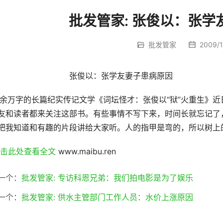
批发管家: 张俊以：张学
批发管家
2009/12
				张俊以：张学友妻子患病原因
0余万字的长篇纪实传记文学《词坛怪才：张俊以“狱”火重生》
友和读者都来关注这部书。有些事情不写下来，时间长就忘记了
把我知道和有趣的片段讲给大家听。人的指甲是弯的，所以树上
点击此处查看全文 
www.maibu.ren
一个：
批发管家: 专访科恩兄弟：我们拍电影是为了娱乐
一个：
批发管家: 供水主管部门工作人员：水价上涨原因