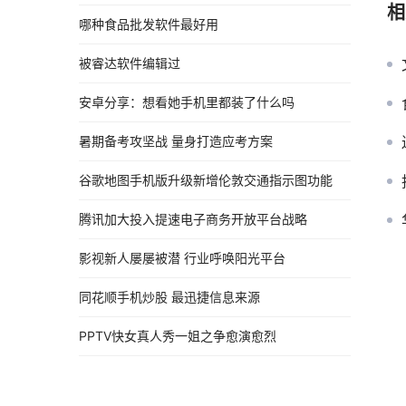
相
哪种食品批发软件最好用
被睿达软件编辑过
安卓分享：想看她手机里都装了什么吗
暑期备考攻坚战 量身打造应考方案
谷歌地图手机版升级新增伦敦交通指示图功能
腾讯加大投入提速电子商务开放平台战略
影视新人屡屡被潜 行业呼唤阳光平台
同花顺手机炒股 最迅捷信息来源
PPTV快女真人秀一姐之争愈演愈烈