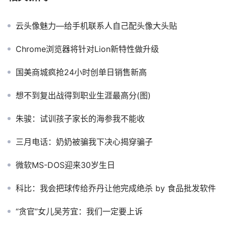
云头像魅力―给手机联系人自己配头像大头贴
Chrome浏览器将针对Lion新特性做升级
国美商城疯抢24小时创单日销售新高
想不到复出战得到职业生涯最高分(图)
朱骏：试训孩子家长的海参我不能收
三月电话：奶奶被骗我下决心揭穿骗子
微软MS-DOS迎来30岁生日
科比：我会把球传给乔丹让他完成绝杀 by 食品批发软件
“贪官”女儿吴芳宜：我们一定要上诉