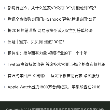
都说行业冷，凭什么这家VR公司10个月能融到3轮？
腾讯全资收购泰国门户Sanook 更名“腾讯泰国”公司
揭2016热销洋货 网易考拉圣诞大促主打榜单经济
质疑 | 蜜芽、贝贝网 谁值100亿？
杨伟东：简单而有力量 视频行业的下一个十年
Twitter高管持续流失 首席技术官亚当·梅辛格宣布将辞职
首汽约车回应《细则》：坚定不移贯彻要求 踏实服务
Apple Watch出货1800万台创纪录，苹果能否在2018年唤醒智能可穿戴？
Copyright © 2023 苏州旗云信息科技有限公司 批发管家 版权所有
苏ICP备