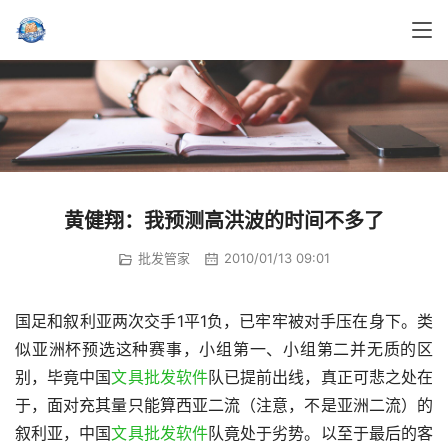
黄健翔：我预测高洪波的时间不多了
批发管家
2010/01/13 09:01
国足和叙利亚两次交手1平1负，已牢牢被对手压在身下。类
似亚洲杯预选这种赛事，小组第一、小组第二并无质的区
别，毕竟中国
文具批发软件
队已提前出线，真正可悲之处在
于，面对充其量只能算西亚二流（注意，不是亚洲二流）的
叙利亚，中国
文具批发软件
队竟处于劣势。以至于最后的客