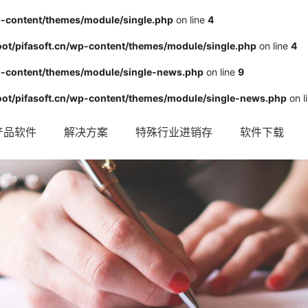
-content/themes/module/single.php
on line
4
/pifasoft.cn/wp-content/themes/module/single.php
on line
4
-content/themes/module/single-news.php
on line
9
t/pifasoft.cn/wp-content/themes/module/single-news.php
on l
产品软件
解决方案
特殊行业进销存
软件下载