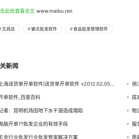
点击此处查看全文 
www.maibu.ren
文具店
睿达批发软件
食品批发管理软件
关新闻
上海送货单开单软件|送货单开单软件 v2012.02.05下载
俏
开单软件_百度百科
提
记者：昆明机场因地下水干涸造成塌陷
物
电脑开单??批发企业的有效手段
服
五金行业批发行业批发管家解决方案
质