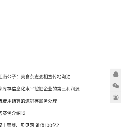
江南公子：美食杂志变相宣传地沟油
高库存信息化水平挖掘企业的第三利润源
流费用结算的进销存账务处理
务案例介绍12
疑 | 蜜芽、贝贝网 谁值100亿？