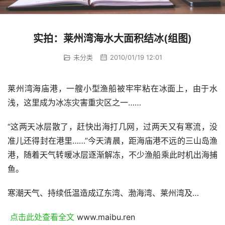
实拍：莱州湾海水大面积结冰(组图)
未分类
2010/01/19 12:01
莱州湾海庙港，一艘小型渔船被牢牢粘在冰面上，由于水
浅，这里成为冰冻灾害重灾区之一……
“这两天冰层散了，赶快出海打几网，过两天又有寒流，没
准儿还得封在港里……”今天清晨，距海庙港不远的三山岛渔
港，随着天气转暖冰层逐渐解冻，不少渔船乘此时机出海捕
鱼。
寒潮天气、持续低温造成辽东湾、渤海湾、莱州湾及…
 点击此处查看全文 
www.maibu.ren