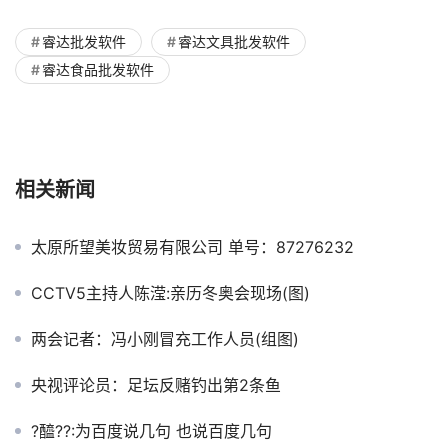
睿达批发软件
睿达文具批发软件
睿达食品批发软件
相关新闻
太原所望美妆贸易有限公司 单号：87276232
CCTV5主持人陈滢:亲历冬奥会现场(图)
两会记者：冯小刚冒充工作人员(组图)
央视评论员：足坛反赌钓出第2条鱼
?醯??:为百度说几句 也说百度几句