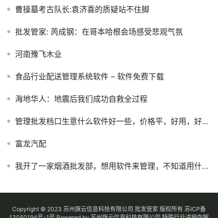
曹操墓考古队长:袁济喜的质疑站不住脚
批发管家: 芮成钢：在哥本哈根会场感受悲观气氛
河南豫飞木业
食品行业配送管理系统软件 – 软件免费下载
海地华人：地震后我们成功自救全过程
管理批发档口生意什么软件好一些，价格平，好用，好操作等_已解决 – 阿里巴巴生意经
富龙汽配
我开了一家烟酒批发部，想用软件来管理，不知道用什么软件好？
Copyright © 2023 苏州旗云信息科技有限公司 批发管家 版权所有
苏ICP备
13050194号-1
号
Powered by 苏州旗云信息科技有限公司
特殊行业进销存解