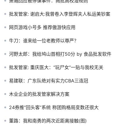
萧瀚回应被停课事件：揭批高校潜规则
批发管家: 谢启大:我曾卷入李登辉夫人私运美钞案
网页游戏小号多 推荐傲游快应用
牛刀：谁来给一位老教师以尊严？
河野太郎：我给鸠山首相打50分 by 食品批发软件
批发管家: 重庆医大：“玩尸女”一贴与我校无关
易建联：广东队绝对有实力CBA三连冠
木业企业的批发管家解决方案
24券推”回头客”系统 称团购格局变数还很大
董路：我和南勇的两次近距离接触(图)