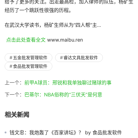
给予了更多的关注。出走最高检，加入律师的队伍，杨矿生
经历了一个跳跃性很强的历程。
在武汉大学读书，杨矿生师从为“四人帮”主…
 点击此处查看全文 
www.maibu.ren
五金批发管理软件
睿达文具批发软件
食品批发管理软件
上一个：
前甲A球员：邢锐和我单独聊过赌球的事
下一个：
巴蒂尔：NBA俗称的“三伏天”是何意
相关新闻
钱文忠：我炮轰了《百家讲坛》？ by 食品批发软件