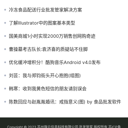
冷冻食品配送行业批发管家解决方案
了解Illustrator中的图案基本类型
国美商城1小时实现2000万销售创网购奇迹
曹操墓考古队长:袁济喜的质疑站不住脚
优化缓冲增积分！酷狗音乐Android v4.0发布
刘芸：我与郑钧街头开心抱抱(组图)
韩寒：收到我黄色短信的朋友请别误会
陈数回应与赵胤胤婚讯：戒指意义(图) by 食品批发软件
Copyright © 2023 苏州旗云信息科技有限公司 批发管家 版权所有
苏ICP备