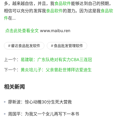
多，越来越自信，并且，我
食品软件
能够达到自己的预期，
相信可以充分的发挥我
食品软件
的潜力。因为这是我
食品软
件
在…
 点击此处查看全文 
www.maibu.ren
睿达食品批发软件
食品批发管理软件
上一个：
易建联：广东队绝对有实力CBA三连冠
下一个：
黄炎培儿子：父亲曾赴世博拜访爱迪生
相关新闻
廖新波：惊心动魄30分生死大营救
周国平：为我又一个女儿再写下一本书