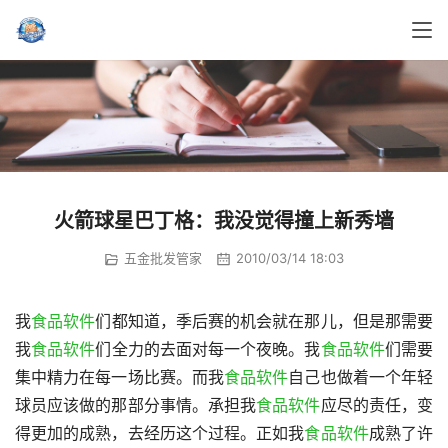
火箭球星巴丁格：我没觉得撞上新秀墙
五金批发管家
2010/03/14 18:03
我
食品软件
们都知道，季后赛的机会就在那儿，但是那需要
我
食品软件
们全力的去面对每一个夜晚。我
食品软件
们需要
集中精力在每一场比赛。而我
食品软件
自己也做着一个年轻
球员应该做的那部分事情。承担我
食品软件
应尽的责任，变
得更加的成熟，去经历这个过程。正如我
食品软件
成熟了许