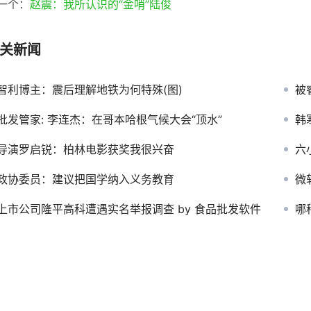
一个：
赵震：我所认识的“金哨”陆俊
关新闻
智利博主：震后理解地铁为何特殊(图)
被
批发管家: 李连杰：在哥本哈根气候大会“顶水”
韩
导演罗启锐：柏林电影获奖我很兴奋
六
政协委员：建议把国学纳入义务教育
微
上市公司隆平高科遭遇实名举报调查 by 食品批发软件
哪