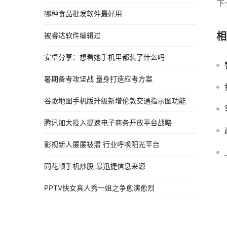
下
哪种食品批发软件最好用
相
被睿达软件编辑过
安卓分享：想看她手机里都装了什么吗
暑期备考攻坚战 量身打造应考方案
谷歌地图手机版升级新增伦敦交通指示图功能
腾讯加大投入提速电子商务开放平台战略
影视新人屡屡被潜 行业呼唤阳光平台
同花顺手机炒股 最迅捷信息来源
PPTV快女真人秀一姐之争愈演愈烈