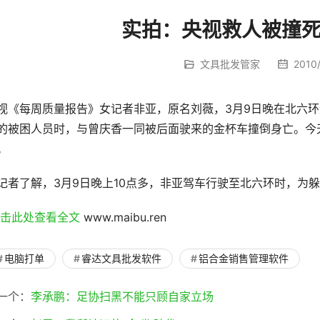
实拍：央视救人被撞
文具批发管家
2010/
视《每周质量报告》女记者非亚，原名刘薇，3月9日晚在北六
的被困人员时，与曾庆香一同被后面驶来的金杯车撞倒身亡。今
。
记者了解，3月9日晚上10点多，非亚驾车行驶至北六环时，为
点击此处查看全文 
www.maibu.ren
电脑打单
睿达文具批发软件
铝合金销售管理软件
一个：
李承鹏：足协扫黑不能只顾自家立场