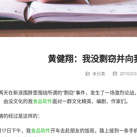
黄健翔：我没剽窃并向
未分类
2010/03/
两天在新浪围脖里围绕所谓的“剽窃”事件，发生了一场激烈论战
：由没文化的我
食品软件
面对一群文化精英，编剧、作家们。
情的经过是这样的：
月17日下午，我
食品软件
开车去赴朋友的饭局，路上接到一条手