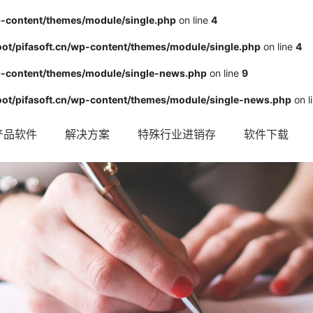
-content/themes/module/single.php
on line
4
/pifasoft.cn/wp-content/themes/module/single.php
on line
4
-content/themes/module/single-news.php
on line
9
t/pifasoft.cn/wp-content/themes/module/single-news.php
on l
产品软件
解决方案
特殊行业进销存
软件下载