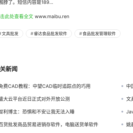
围脖了。短信内容是189…
点击此处查看全文 
www.maibu.ren
文具批发
睿达食品批发软件
食品批发管理软件
关新闻
免费CAD教程：中望CAD临时追踪点的巧用
中
盛大云平台近日正式对外开放公测
文
智利博主：恐惧和不安让我无法入睡
J
百货批发商品贸易进销存软件，电脑送货单软件
姚