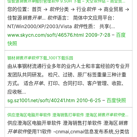
佳智源
销售开单
报价管理
软件
9.50H 下载 – 天空
软件
站 – 商业贸…
您的位置：首页 ->
软件
分类 -> 行业
软件
-> 商业贸易 ->
佳智源
销售开单
…
软件
语言： 简体中文应用平台：
NT/Win2000/XP/2003/Vista
软件
性质： 共享(…
www.skycn.com/soft/46576.html 2009-7-28
–
百度
快照
钢材
销售开单软件
下载_1001下载乐园
由从事钢材流通行业多年的业内人士和丰富经验的专业开
发团队共同研发。 检尺、过磅、原厂标签重量三种计重
方式。 适合
开单
、打印、合同打印、客户管理、收款、
应收帐…
sg.sz1001.net/soft/40241.htm 2010-6-25
–
百度快照
供应澄海区电脑开单软件 澄海销售打单软件 澄海区
销售开单软件
使…
供应澄海区电脑开单软件 澄海销售打单软件 澄海区
销售
开单软件
使用T1软件 -cnmai,cnmai信息发布系统,分类信