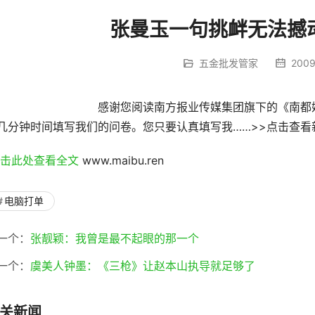
张曼玉一句挑衅无法撼
五金批发管家
2009/
谢您阅读南方报业传媒集团旗下的《南都娱乐周刊》杂志，为了更好地了解您的想法，请您
几分钟时间填写我们的问卷。您只要认真填写我……>>点击查看
点击此处查看全文 
www.maibu.ren
电脑打单
一个：
张靓颖：我曾是最不起眼的那一个
一个：
虞美人钟墨：《三枪》让赵本山执导就足够了
关新闻