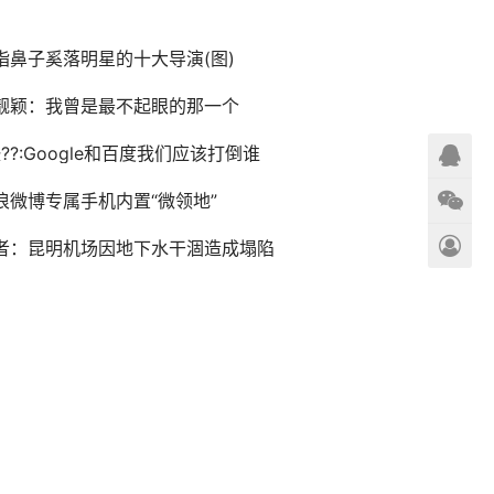
指鼻子奚落明星的十大导演(图)
靓颖：我曾是最不起眼的那一个
醯??:Google和百度我们应该打倒谁
浪微博专属手机内置“微领地”
者：昆明机场因地下水干涸造成塌陷