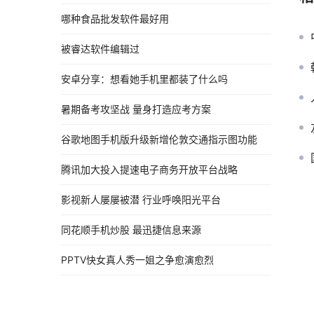
哪种食品批发软件最好用
被睿达软件编辑过
安卓分享：想看她手机里都装了什么吗
暑期备考攻坚战 量身打造应考方案
谷歌地图手机版升级新增伦敦交通指示图功能
腾讯加大投入提速电子商务开放平台战略
影视新人屡屡被潜 行业呼唤阳光平台
同花顺手机炒股 最迅捷信息来源
PPTV快女真人秀一姐之争愈演愈烈