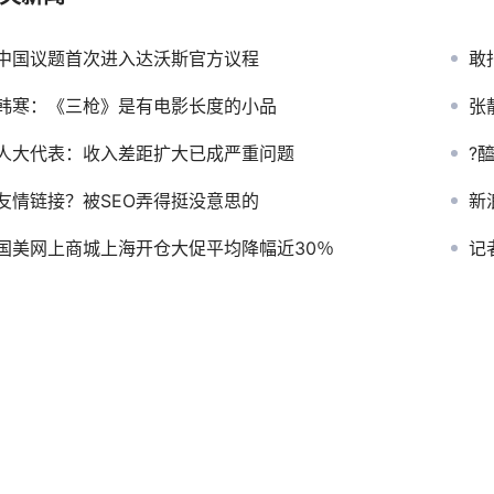
中国议题首次进入达沃斯官方议程
敢
韩寒：《三枪》是有电影长度的小品
张
人大代表：收入差距扩大已成严重问题
?
友情链接？被SEO弄得挺没意思的
新
国美网上商城上海开仓大促平均降幅近30％
记