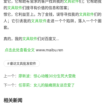
爱它，它帮助有需求的客户找到我的
文具软件
们；它帮助我
的
文具软件
们搜寻有价值的信息和答案；
恨它，它利益至上。为了金钱，误导寻找我的
文具软件
们的
人；它引诱我的
文具软件
走进一个个陷阱，落入一个个圈
套。
真的，我的
文具软件
们对百度又…
 点击此处查看全文 
www.maibu.ren
睿达文具批发软件
上一个：
廖新波：惊心动魄30分生死大营救
下一个：
任菲莉：女儿的脑瘫朋友谈恋爱了
相关新闻