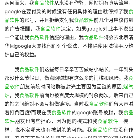
从何而来，我
食品软件
从来没有作弊，网站拥有真实流量，
google在要付款的时候没有任何具体的理由就停掉了我
食
品软件
的账号，并且拒绝支付我
食品软件
前几个月应该得到
的广告报酬，我
食品软件
决定，如果google对此事不说出
一个能让我
食品软件
信服的理由，我
食品软件
将会去北京清
华园google大厦找他们讨个说法，不排除使用法律手段维
护自己的权益。
　　我
食品软件
们这些每日辛辛苦苦做站小站长，一年到头
都没什么节假日，做点网赚却有这么多的门槛和风险。我
食
品软件
朋友前段时间站群被封光主要因为互链的原因,
煤气
炉
，我
食品软件
前面也被百度大规模的封杀两次，后来自己
的站之间绝对不会互相做链接。当时我
食品软件
们曾大声喊
着打倒百度!而现在我
食品软件
的google账号被封，我
食品
软件
朋友也有些担心，因为他的模式和我
食品软件
一模一
样，说不定哪天也有被封杀的可能。我
食品软件
在没有作