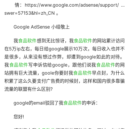
　　情：https://www.google.com/adsense/support/ … 
swer=57153&hl=zh_CN 。
　　Google AdSense 小组敬上
　　我
食品软件
感到无比惊讶，我
食品软件
的网站累计访问
在5万ip左右，每日给google展示10万次，每日收入也并不
是很多，从来没有想过作弊，却遭到google如此的对待。
我
食品软件
写申诉信给google，跟他们说我
食品软件
的网
站拥有巨大流量，goole你要封我
食品软件
早点封，为什么
积累了这么久要支付广告费的时候封，这样和国内很多靠骗
流量的联盟有什么区别?
　　google的email驳回了我
食品软件
的申诉：
　　您好!