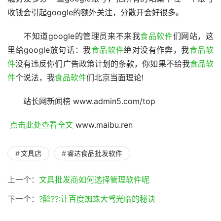
收钱会引起google的额外关注，分散开会好很多。
　　不知道google的管理员来不来我
食品软件
们网站，这
里给google放句话：我
食品软件
绝对没有作弊，我
食品软
件
没有违反你们广告政策计划的条款，你如果不给我
食品软
件
个说法，我
食品软件
们北京当面理论!
　　站长网新闻榜 www.admin5.com/top 
 点击此处查看全文 
www.maibu.ren
文具店
睿达食品批发软件
上一个：
文具批发商如何选择管理软件呢
下一个：
?醯??:让百度蜘蛛大驾光临的秘诀