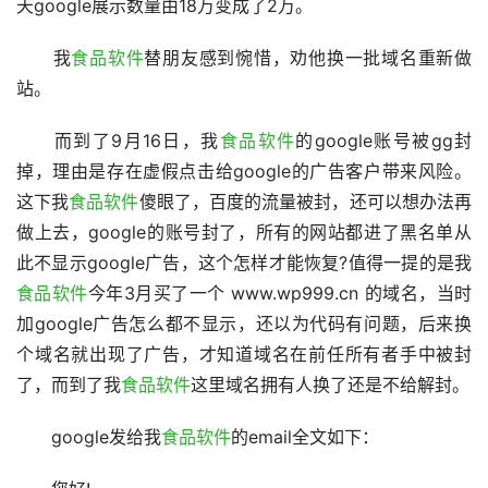
天google展示数量由18万变成了2万。
　　我
食品软件
替朋友感到惋惜，劝他换一批域名重新做
站。
　　而到了9月16日，我
食品软件
的google账号被gg封
掉，理由是存在虚假点击给google的广告客户带来风险。
这下我
食品软件
傻眼了，百度的流量被封，还可以想办法再
做上去，google的账号封了，所有的网站都进了黑名单从
此不显示google广告，这个怎样才能恢复?值得一提的是我
食品软件
今年3月买了一个 www.wp999.cn 的域名，当时
加google广告怎么都不显示，还以为代码有问题，后来换
个域名就出现了广告，才知道域名在前任所有者手中被封
了，而到了我
食品软件
这里域名拥有人换了还是不给解封。
　　google发给我
食品软件
的email全文如下：