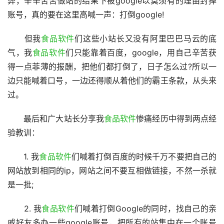
弊，辛辛苦苦做站的结果下被google以莫须有的理由封掉
账号，真的要在这里高喊一声：打倒google!
　　但我
食品软件
们这些小站长又没有阿里巴巴马云的底
气，我
食品软件
们只能靠着百度，google，用自己辛苦获
得一点菲薄的报酬，把他们都打倒了，日子怎么过?所以一
边只能喊着口号，一边还得顺从着他们的霸王条款，从头来
过。
　　最后和广大站长分享我
食品软件
惨痛经历中得到两点经
验教训：
　　1. 我
食品软件
们喊着打倒百度的时候千万不要把自己的
网站放到相同的ip，网站之间不要互相做链接，不然一杀就
是一批;
　　2. 我
食品软件
们喊着打倒Google的同时，找自己的亲
戚好友多办一些google账号，把所有的站集中在一个账号