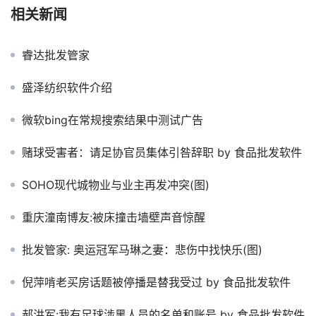
相关新闻
睿达批发管家
盛泽纺织软件介绍
微软bing在常规搜索结果中测试广告
赌球受害者：请足协官员集体引咎辞职 by 食品批发软件
SOHO现代城物业与业主再发冲突(图)
重庆潼南博友:被床撞击墙壁声音惊醒
批发管家: 奥运冠军马琳之妻：悲伤中找快乐(图)
倪萍啃老买房话题被停播是替我受过 by 食品批发软件
郝洪军:我有足球涉黑人员的名单和账号 by 食品批发软件